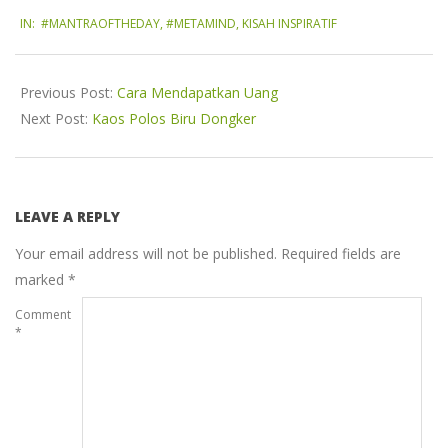
2019-
IN:
#MANTRAOFTHEDAY
,
#METAMIND
,
KISAH INSPIRATIF
11-
02
Previous Post:
Cara Mendapatkan Uang
Next Post:
Kaos Polos Biru Dongker
LEAVE A REPLY
Your email address will not be published.
Required fields are
marked
*
Comment
*