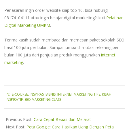
Penasaran ingin order website siap top 10, bisa hubungi
08174104111 atau ingin belajar digital marketing? ikuti
Pelatihan
Digital Marketing UMKM
.
Terima kasih sudah membaca dan memesan paket sekolah SEO
hasil 100 juta per bulan. Sampai jumpa di mutasi rekening per
bulan 100 juta dari penjualan produk menggunakan
internet
marketing
.
2019-
IN:
E-COURSE
,
INSPIRASI BISNIS
,
INTERNET MARKETING TIPS
,
KISAH
09-
INSPIRATIF
,
SEO MARKETING CLASS
11
Previous Post:
Cara Cepat Bebas dari Melarat
Next Post:
Peta Google: Cara Hasilkan Uang Dengan Peta