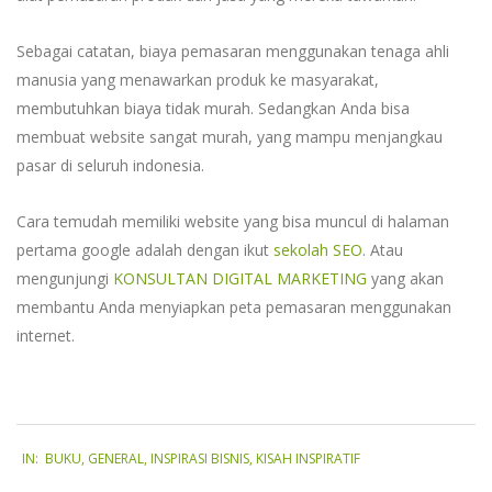
Sebagai catatan, biaya pemasaran menggunakan tenaga ahli
manusia yang menawarkan produk ke masyarakat,
membutuhkan biaya tidak murah. Sedangkan Anda bisa
membuat website sangat murah, yang mampu menjangkau
pasar di seluruh indonesia.
Cara temudah memiliki website yang bisa muncul di halaman
pertama google adalah dengan ikut
sekolah SEO
. Atau
mengunjungi
KONSULTAN DIGITAL MARKETING
yang akan
membantu Anda menyiapkan peta pemasaran menggunakan
internet.
2020-
IN:
BUKU
,
GENERAL
,
INSPIRASI BISNIS
,
KISAH INSPIRATIF
01-